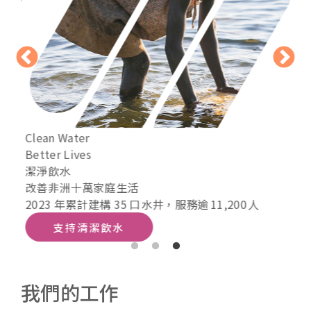
Clean Water
Tra
Better Lives
Em
潔淨飲水
讓
改善非洲十萬家庭生活
擺
2023 年累計建構 35 口水井，服務逾 11,200 人
超過
會
支持清潔飲水
我們的工作