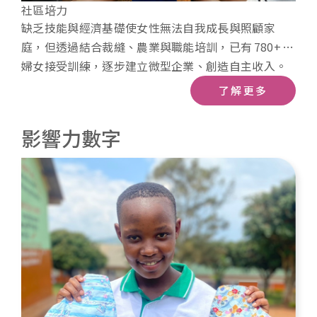
社區培力
缺乏技能與經濟基礎使女性無法自我成長與照顧家
庭，但透過結合裁縫、農業與職能培訓，已有 780+ 名
婦女接受訓練，逐步建立微型企業、創造自主收入。
了解更多
影響力數字