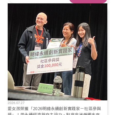
2026.07.27
愛女孩榮獲「2026明緯永續創新實踐家－社區參與
獎」！用永續經濟與自主培力，點亮非洲偏鄉未來