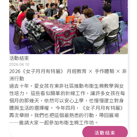
活動結束
2026.04.10
2026《女子月月有特展》 月經教育 × 手作體驗 × 非
洲行動
過去十年，愛女孩在東非社區推動布衛生棉教學與女
性培力。 這些看似簡單的針線工作，讓許多女孩在每
個月的那幾天，依然可以安心上學，也慢慢建立對身
體與生活的選擇權。 今年四月，《女子月月有特展》
再次舉辦。我們也把這個最熟悉的行動，帶回展場
——邀請大家一起參加布衛生棉工作坊。
活動結束