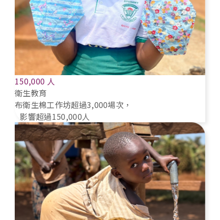
150,000
人
衛生教育
布衛生棉工作坊超過3,000場次，
影響超過150,000人