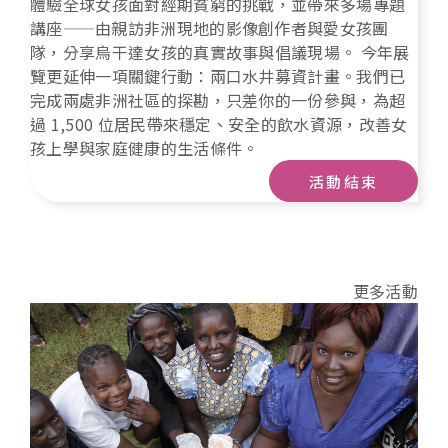
體驗全球女孩面對經期貧窮的挑戰，並帶來多場專題
講座——由親訪非洲現地的影像創作者與愛女孩團
隊，分享烏干達女孩的真實故事與倡議現場。 今年展
覽更延伸一項關鍵行動：兩口水井募資計畫。我們已
完成兩處非洲社區的探勘，只差你的一份參與，為超
過 1,500 位居民帶來穩定、安全的飲水資源，改善女
孩上學與家庭健康的生活條件。
活動結束
更多活動