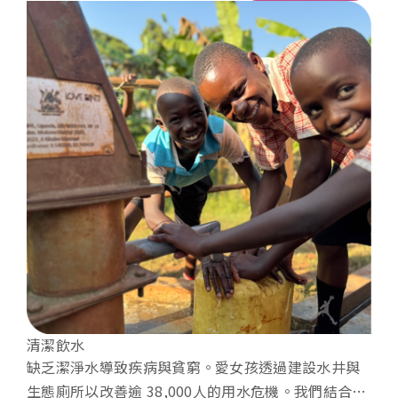
清潔飲水
缺乏潔淨水導致疾病與貧窮。愛女孩透過建設水井與
生態廁所以改善逾 38,000人的用水危機。我們結合社