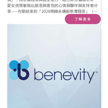
愛女孩懷著無比感恩與喜悅的心情與夥伴與支持者分
享——在剛結束的「2026明緯永續創新實踐家」（原
TiC100）決選中，愛女孩協會以「房角石草本賦能實
了解更多
踐隊」專案，在全台14組優秀的社會創新團隊中脫穎
而出，榮獲大會「社區參與獎」及新台幣10萬元創業
基金！