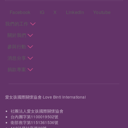
頁尾：社群選單
Facebook
IG
X
LinkedIn
Youtube
頁尾：主選單
我們的工作
關於我們
參與行動
消息分享
捐款專案
愛女孩國際關懷協會·Love Binti International
社團法人愛女孩國際關懷協會
台內團字第1100019502號
衛部救字第1151361536號