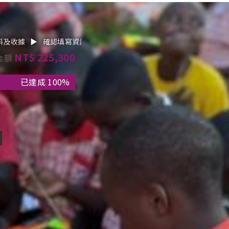
料及收據
▶
確認填寫資訊
▶
金流資料
NT$ 225,300
金額
已達成 100%