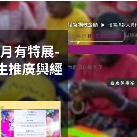
填寫捐款金額
▶
填寫捐款人資
目標
NT$ 225,300
已募得
月月有特展-
生推廣與經
我們真的做到了！
看更多專案
捐
收
款
據
基
資
本
訊