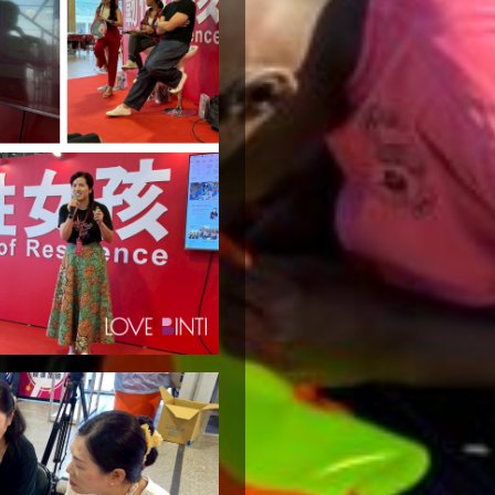
*
款
indicates
人。
required
若
fields
您
選
姓氏
名字
擇
Last
First
Name
Name
捐
*
*
款
資
其
料
他
同
人
步
將
上
無
法
傳
看
至
見
國
您
輸
稅