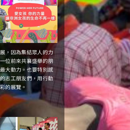
資
捐
料
款
收
電
子
據
郵
將
件
地
統
址
特展，因為集結眾人的力
一
*
每一位前來共襄盛舉的朋
由
的最大動力。也要特別感
電
*
子
出的志工朋友們，用行動
為
郵
精彩的展覽。
必
件
填
寄
欄
發
位
給
/
捐