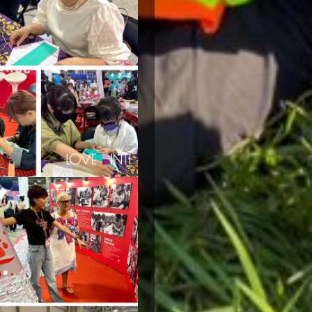
入
局，
的
愛
資
女
訊，
請
孩
您
會
放
直
心。
接
行動電
將
話
捐
Phone
*
款
資
料
收據寄
於
送地址
Mailing
次
Address
年
上