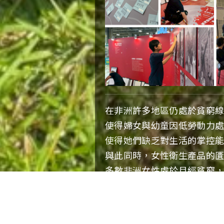
在非洲許多地區仍處於貧窮
使得婦女與幼童因低勞動力
使得她們缺乏對生活的掌控能
與此同時，女性衛生產品的
多數非洲女性處於月經貧窮
障。
愛女孩將參與2025年女子月