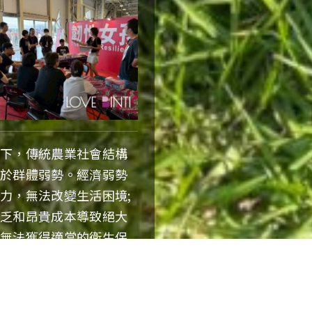
傳
街道地
址Street
至
Address
國
稅
局，
身份證字
讓
號
National
您
ID
報
Number
稅
線下，傳統農業社會結構
輕
處於群體弱勢。經濟弱勢
other
鬆
format?
力，無法改變生活困境;
又
If
匱乏和昂貴成本導致絕大
方
you
，無法獲得適當的衛生保
are
便！
a
foreign
個
national,
人
click
名
月有特展宣傳以下目標