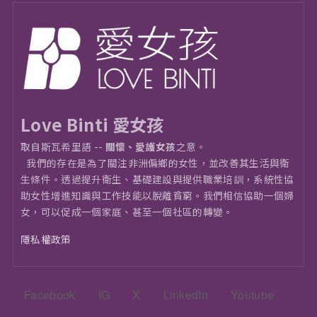
Love Binti 愛女孩
取自斯瓦希里語 --
關懷、愛護女孩
之意。
我們的存在是為了關注非洲偏鄉的女性，並改善其生活與衛
⽣條件。透過提升衛生、基礎建設與提供職業培訓，系統性協
助女性增進知識與工作技能以脫離貧窮。我們相信協助一個婦
女，可以促成一個家庭、甚至一個社區的轉變。
隱私權政策
頁尾：社群選單
Facebook
IG
X
LinkedIn
Youtube
頁尾：主選單