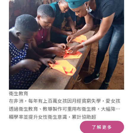
衛生教育
在非洲，每年有上百萬女孩因月經貧窮失學，愛女孩
透過衛生教育、教導製作可重用布衛生棉，大幅降低
輟學率並提升女性衛生意識，累計協助超
過 150,000 人次！
了解更多