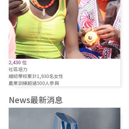
2,430
位
社區培力
縫紉學校累計1,930名女性
農業訓練超過500人參與
最新消息