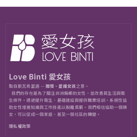
Love Binti 愛女孩
取自斯瓦希里語 --
關懷、愛護女孩
之意。
我們的存在是為了關注非洲偏鄉的女性，並改善其生活與衛
⽣條件。透過提升衛生、基礎建設與提供職業培訓，系統性協
助女性增進知識與工作技能以脫離貧窮。我們相信協助一個婦
女，可以促成一個家庭、甚至一個社區的轉變。
隱私權政策