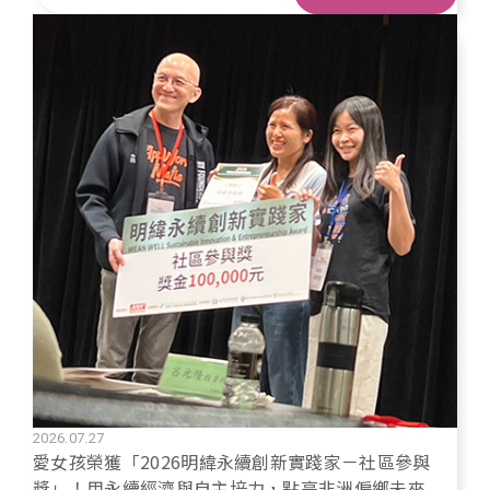
2026.07.27
愛女孩榮獲「2026明緯永續創新實踐家－社區參與
獎」！用永續經濟與自主培力，點亮非洲偏鄉未來