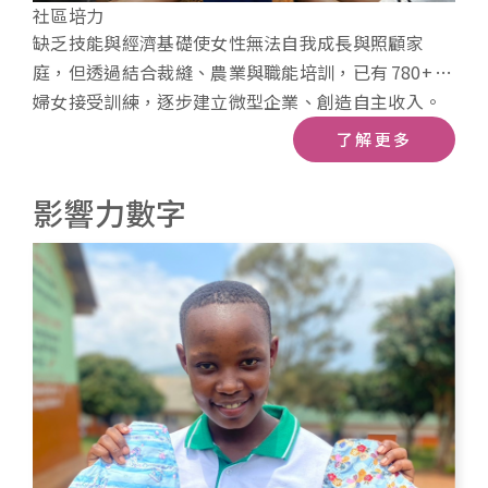
社區培力
缺乏技能與經濟基礎使女性無法自我成長與照顧家
庭，但透過結合裁縫、農業與職能培訓，已有 780+ 名
婦女接受訓練，逐步建立微型企業、創造自主收入。
了解更多
影響力數字