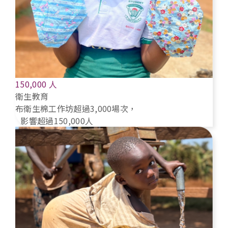
150,000
人
衛生教育
布衛生棉工作坊超過3,000場次，
影響超過150,000人