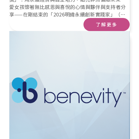
愛女孩懷著無比感恩與喜悅的心情與夥伴與支持者分
享——在剛結束的「2026明緯永續創新實踐家」（原
TiC100）決選中，愛女孩協會以「房角石草本賦能實
了解更多
踐隊」專案，在全台14組優秀的社會創新團隊中脫穎
而出，榮獲大會「社區參與獎」及新台幣10萬元創業
基金！