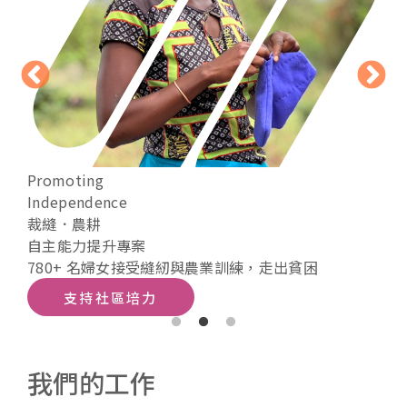
Clean Water
Tra
Better Lives
Em
潔淨飲水
讓
改善非洲十萬家庭生活
擺
2023 年累計建構 35 口水井，服務逾 11,200 人
超過
會
支持清潔飲水
我們的工作