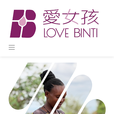
移至主內容