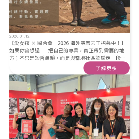
2026.01.12
【愛女孩 × 國合會｜2026 海外專案志工招募中！】
如果你曾想過——把自己的專業，真正帶到需要的地
方；不只是短暫體驗，而是與當地社區並肩走一段
路。愛女孩長期與 國合會（TaiwanICDF）海外服務
了解更多
工作團合作，在烏干達推動農村發展與社區工作，用
一年時間，把農業、教育、資訊、行銷、醫療等專
業，轉化成實際改變生活的力量。