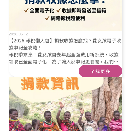
2026.05.12
【2026 報稅懶人包】捐款收據怎麼找？愛女孩電子收
據申報全攻略！
報稅季來臨！愛女孩自去年起全面啟用新系統，收據
領取已全面電子化。為了讓大家申報更順暢，我們整
理了最常遇到的四大問題，幫您快速搞定抵稅證明！
了解更多