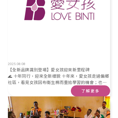
2025.08.08
【全新品牌識別登場】愛女孩迎來新里程碑
🌊 十年同行，迎來全新樣貌 十年來，愛女孩走過偏鄉
社區，看見女孩因布衛生棉而重拾學習的機會；也走
過乾涸大地，將乾淨水源帶進村莊。一路走來，愛女
了解更多
孩始終相信：改變，是一點一滴累積而成的。因此，
我們決定將這份信念，化為新的品牌標誌。