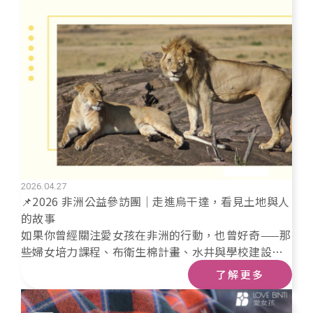
2026.04.27
📌2026 非洲公益參訪團｜走進烏干達，看見土地與人
的故事
如果你曾經關注愛女孩在非洲的行動，也曾好奇——那
些婦女培力課程、布衛生棉計畫、水井與學校建設，
在真實的土地上，是什麼模樣？ 2026 年 9 月，我們
了解更多
將再次出發，由創辦人Elle楊怡庭 親自帶領，邀請關
心國際發展、女性議題與公益實踐的你，走進第一