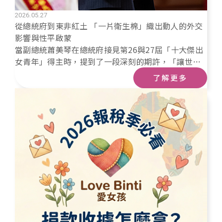
2026.05.27
從總統府到東非紅土 「一片衛生棉」織出動人的外交
影響與性平啟蒙
當副總統蕭美琴在總統府接見第26與27屆「十大傑出
女青年」得主時，提到了一段深刻的期許，「讓世界
看見臺灣良善、溫暖且充滿創新的生命力」。
了解更多