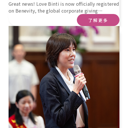
Great news! Love Binti is now officially registered
on Benevity, the global corporate giving
platform. If your company uses Benevity, your
了解更多
donations (