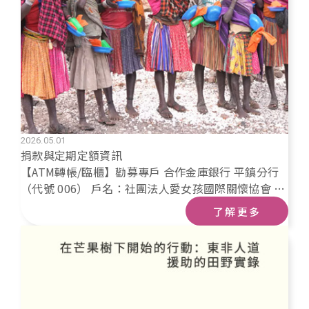
2026.05.01
捐款與定期定額資訊
【ATM轉帳/臨櫃】勸募專戶 合作金庫銀行 平鎮分行
（代號 006） 戶名：社團法人愛女孩國際關懷協會 帳
號：1542-717-322-780 衛部救字第1151361536號
了解更多
勸募期間：115/05/01–115/12/31 【💖愛心碼0308】
您可以