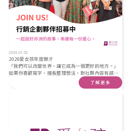
2026.01.02
2026愛女孩年度徵才
「我們可以改變世界，讓它成為一個更好的地方。」
如果你喜歡寫字、擅長整理想法，對社群內容有感
覺，那這份工作，可能正適合你。我們正在找一位行
了解更多
銷夥伴，和我們一起把關懷變成行動。歡迎你一起加
入愛女孩的工作行列！你將參與協會日常與專案型行
銷工作，包含：