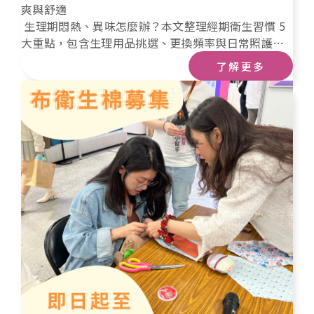
爽與舒適
生理期悶熱、異味怎麼辦？本文整理經期衛生習慣 5
大重點，包含生理用品挑選、更換頻率與日常照護，
也帶你看見月經貧窮對非洲女孩的影響，邀請您一起
了解更多
支持月經平權。