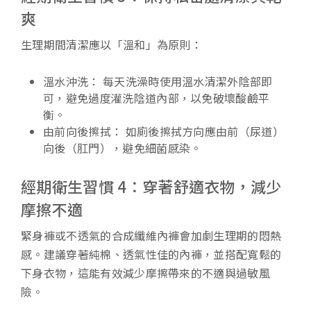
爽
生理期間清潔應以「溫和」為原則：
溫水沖洗： 每天洗澡時使用溫水清潔外陰部即
可，避免過度灌洗陰道內部，以免破壞酸鹼平
衡。
由前向後擦拭： 如廁後擦拭方向應由前（尿道）
向後（肛門），避免細菌感染。
經期衛生習慣 4：穿著舒適衣物，減少
摩擦不適
緊身褲或不透氣的合成纖維內褲會加劇生理期的悶熱
感。建議穿著純棉、透氣性佳的內褲，並搭配寬鬆的
下身衣物，這能有效減少摩擦帶來的不適與過敏風
險。