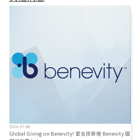
y
k
e
L
e
b
i
d
o
n
I
o
k
n
k
2026.07.08
Global Giving on Benevity! 愛女孩新增 Benevity 國