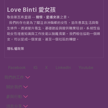
Love Binti 愛女孩
取自斯瓦希里語 --
關懷、愛護女孩
之意。
我們的存在是為了關注非洲偏鄉的女性，並改善其生活與衛
⽣條件。透過提升衛生、基礎建設與提供職業培訓，系統性協
助女性增進知識與工作技能以脫離貧窮。我們相信協助一個婦
女，可以促成一個家庭、甚至一個社區的轉變。
隱私權政策
頁尾：社群選單
Facebook
IG
X
LinkedIn
Youtube
頁尾：主選單
我們的工作
關於我們
參與行動
消息分享