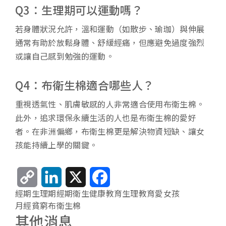
Q3：生理期可以運動嗎？
若身體狀況允許，溫和運動（如散步、瑜珈）與伸展
通常有助於放鬆身體、舒緩經痛，但應避免過度強烈
或讓自己感到勉強的運動。
Q4：布衛生棉適合哪些人？
重視透氣性、肌膚敏感的人非常適合使用布衛生棉。
此外，追求環保永續生活的人也是布衛生棉的愛好
者。在非洲偏鄉，布衛生棉更是解決物資短缺、讓女
孩能持續上學的關鍵。
C
L
X
F
經期
生理期
經期衛生
健康教育
生理教育
愛女孩
o
i
a
月經貧窮
布衛生棉
p
n
c
其他消息