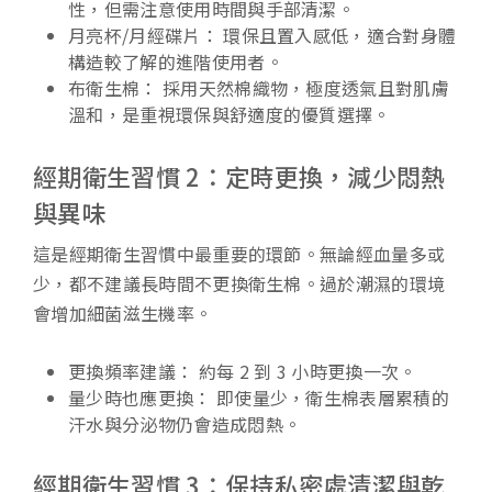
性，但需注意使用時間與手部清潔。
月亮杯/月經碟片： 環保且置入感低，適合對身體
構造較了解的進階使用者。
布衛生棉： 採用天然棉織物，極度透氣且對肌膚
溫和，是重視環保與舒適度的優質選擇。
經期衛生習慣 2：定時更換，減少悶熱
與異味
這是經期衛生習慣中最重要的環節。無論經血量多或
少，都不建議長時間不更換衛生棉。過於潮濕的環境
會增加細菌滋生機率。
更換頻率建議： 約每 2 到 3 小時更換一次。
量少時也應更換： 即使量少，衛生棉表層累積的
汗水與分泌物仍會造成悶熱。
經期衛生習慣 3：保持私密處清潔與乾