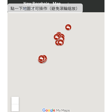
點一下地圖才可操作（避免滾輪縮放）