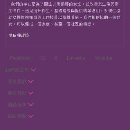
我們的存在是為了關注非洲偏鄉的女性，並改善其生活與衛
⽣條件。透過提升衛生、基礎建設與提供職業培訓，系統性協
助女性增進知識與工作技能以脫離貧窮。我們相信協助一個婦
女，可以促成一個家庭、甚至一個社區的轉變。
隱私權政策
頁尾：社群選單
Facebook
IG
X
LinkedIn
Youtube
頁尾：主選單
我們的工作
關於我們
參與行動
消息分享
捐款專案