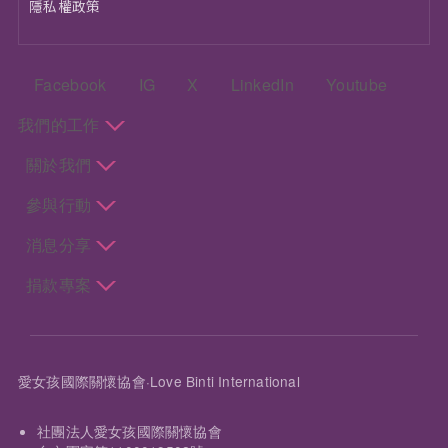
隱私權政策
頁尾：社群選單
Facebook
IG
X
LinkedIn
Youtube
頁尾：主選單
我們的工作
關於我們
參與行動
消息分享
捐款專案
愛女孩國際關懷協會·Love Binti International
社團法人愛女孩國際關懷協會