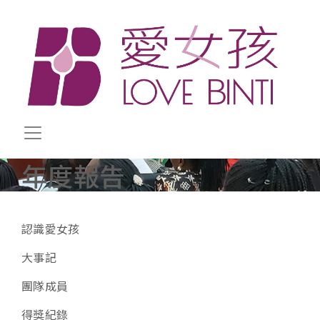
移至主內容
年度報告
關於我們子選單
認識愛女孩
大事記
團隊成員
得獎紀錄