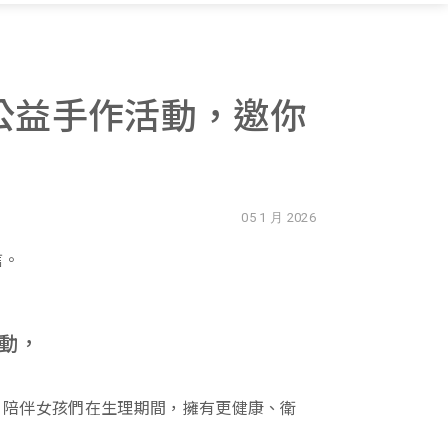
公益手作活動，邀你
05 1 月 2026
信。
動，
，陪伴女孩們在生理期間，擁有更健康、衛