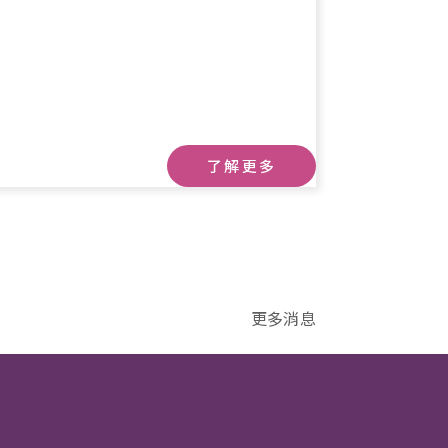
了解更多
更多消息