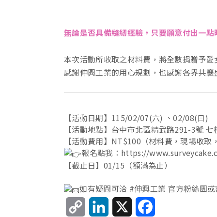
無論是否具備縫紉經驗，只要願意付出一點
本次活動所收取之材料費，將全數捐贈予愛
感謝伸興工業的用心規劃，也感謝各界共襄
【活動日期】115/02/07(六) 、02/08(日)
【活動地點】台中市北區精武路291-3號 
【活動費用】NT$100（材料費，現場收
報名點我：
https://www.surveycake.
【截止日】01/15（額滿為止）
如有疑問可洽
#伸興工業
官方粉絲團或寄Em
C
L
X
F