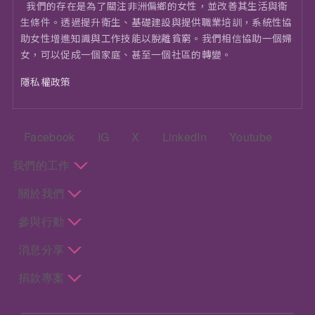
我們的存在是為了關注非洲偏鄉的女性，並改善其生活與衛
⽣條件。透過提升衛生、基礎建設與提供職業培訓，系統性協
助女性增進知識與工作技能以脫離貧窮。我們相信協助一個婦
女，可以促成一個家庭、甚至一個社區的轉變。
隱私權政策
頁尾：社群選單
Facebook
IG
X
LinkedIn
Youtube
頁尾：主選單
我們的工作
關於我們
參與行動
消息分享
捐款專案