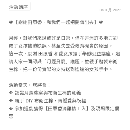
活動講座
06 8 月 2025
🧡【謝謝田原香，和我們一起把愛傳出去】🧡
月經，對我們來說或許是日常，但在非洲許多地方卻
成了女孩被迫缺課、甚至失去受教育機會的原因。
這一次，感謝
田原香
和愛女孩攜手舉辦公益講座，邀
請大家一同認識「月經貧窮」議題，並親手縫製布衛
生棉，把一份份實際的支持送到遙遠的女孩手中。
活動當天，您將會：
🔶 認識月經貧窮與布衛生棉的意義
🔶 親手 DIY 布衛生棉，傳遞愛與祝福
🔶 參加還能獲得【田原香滴雞精 1 入】及現場限定優
惠