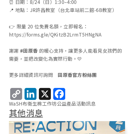
⏰ 日期：8/24（日）1:30–4:00
📍 地點：JR許昌教室（台北車站前二館-6B教室）
👉 限量 20 位免費名額，立即報名：
https://forms.gle/QKitzB2LrmT5HNgNA
謝謝
#田原香
的暖心支持，讓更多人能看見女孩們的
需要，並把改變化為實際行動。💛
更多詳細資訊可詢問
田原香官方粉絲團
C
L
X
F
WaSH
布衛生棉
工作坊
公益產品
活動訊息
o
i
a
其他消息
p
n
c
y
k
e