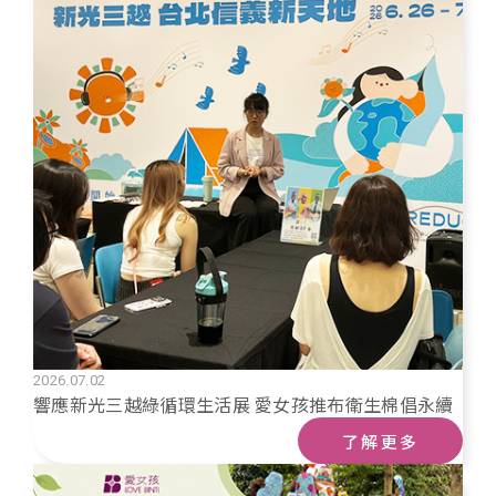
L
e
b
i
d
o
n
I
o
k
n
k
2026.07.02
響應新光三越綠循環生活展 愛女孩推布衛生棉倡永續
了解更多