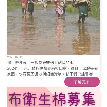
2025.09.12
攜手鮮食家｜一起為東非送上乾淨的水
2024年，東非遭遇連續暴雨與山崩，讓數千家庭失去
家園，水源更因泥沙與細菌污染，孩子們只能冒著風
險喝下渾濁的水。💧 在帳篷裡過日子的家庭，一天只
了解更多
能勉強吃上一餐；💧 婦女與女孩缺乏基本生理用品，
衛生條件急遽惡化；💧 更迫切的，是缺乏安全乾淨的
飲水來源。在這樣的時刻，一個口袋濾水器，能成為
救命的工具。