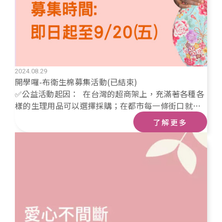
2024.08.29
開學囉-布衛生棉募集活動(已結束)
✅公益活動起因： 在台灣的超商架上，充滿著各種各
樣的生理用品可以選擇採購；在都市每一條街口就會
有便利超商可以購買生理用品來應急，是一件多方便
了解更多
又幸福的事情呀~🧡