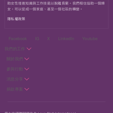
助女性增進知識與工作技能以脫離貧窮。我們相信協助一個婦
女，可以促成一個家庭、甚至一個社區的轉變。
隱私權政策
頁尾：社群選單
Facebook
IG
X
LinkedIn
Youtube
頁尾：主選單
我們的工作
關於我們
參與行動
消息分享
捐款專案