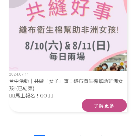
2024.07.11
台中活動｜共縫「女子」事：縫布衛生棉幫助非洲女
孩!(已結束)
🙋‍♀️馬上報名！GO🙋‍♂️
了解更多