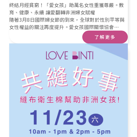
終結月經貧窮！「愛女孩」助萬名女性重獲尊嚴。教
育、健康、永續 讓愛翻轉非洲婦女賦權
隨著3月8日國際婦女節的到來，全球對於性別平等與
女性權益的關注再度提升。愛女孩國際關懷協會
（Love Binti International）作為致力於婦女賦權的
了解更多
非營利組織，長年關注非洲及其他偏鄉地區女性的生
活條件，特別發起「電子發票捐贈」活動，用最簡單
的方式，為全球數以萬計的女性帶來改變的希望。