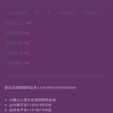
頁尾：社群選單
Facebook
IG
X
LinkedIn
Youtube
頁尾：主選單
我們的工作
關於我們
參與行動
消息分享
捐款專案
愛女孩國際關懷協會·Love Binti International
社團法人愛女孩國際關懷協會
台內團字第1100019502號
衛部救字第1151361536號