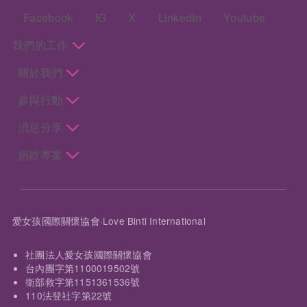
頁尾：社群選單
Facebook
IG
X
LinkedIn
Youtube
頁尾：主選單
我們的工作
關於我們
參與行動
消息分享
捐款專案
愛女孩國際關懷協會·Love Binti International
社團法人愛女孩國際關懷協會
台內團字第1100019502號
衛部救字第1151361536號
110法登社字第22號