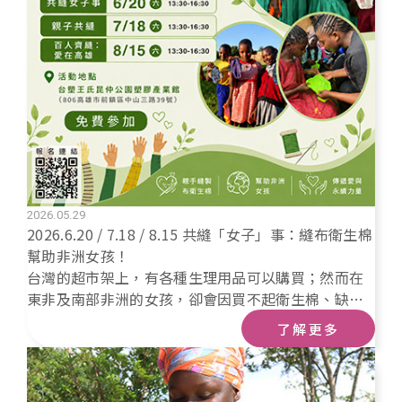
2026.05.29
2026.6.20 / 7.18 / 8.15 共縫「女子」事：縫布衛生棉
幫助非洲女孩！
台灣的超市架上，有各種生理用品可以購買；然而在
東非及南部非洲的女孩，卻會因買不起衛生棉、缺乏
完善的衛生教育而中斷學業，生活在貧窮線下的她
了解更多
們，每日支出低於台幣60元，1包衛生棉要價台幣34.8
元，使衛生用品成為奢侈品。 2026/6/20，號召高雄
的夥伴們一起來參與DIY活動，縫製可重複使用的布衛