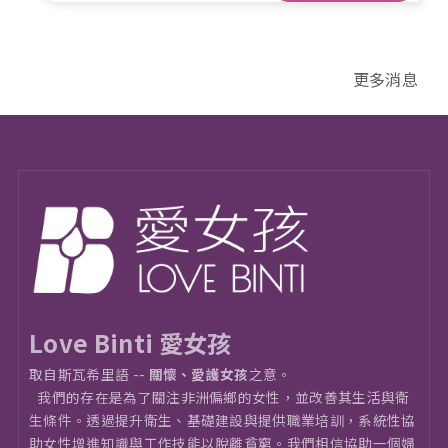
【愛女孩甜心禮盒】台非跨界公益禮盒，巧妙結合台
灣在地優質蜂蜜與非洲烏干達的琥珀黑蜜，期盼
更多消息
Love Binti 愛女孩
取自斯瓦希里語 --
關懷、愛護女孩
之意。
我們的存在是為了關注非洲偏鄉的女性，並改善其生活與衛
⽣條件。透過提升衛生、基礎建設與提供職業培訓，系統性協
助女性增進知識與工作技能以脫離貧窮。我們相信協助一個婦