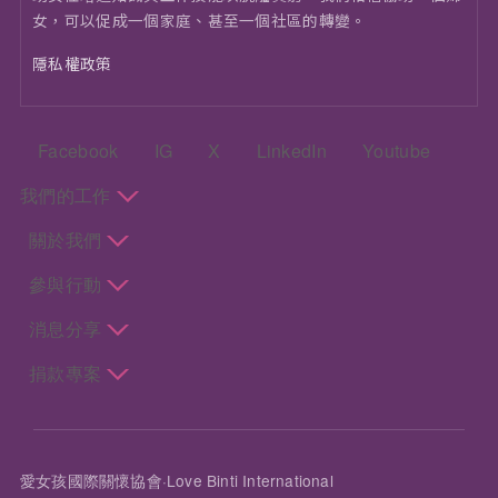
女，可以促成一個家庭、甚至一個社區的轉變。
隱私權政策
頁尾：社群選單
Facebook
IG
X
LinkedIn
Youtube
頁尾：主選單
我們的工作
關於我們
參與行動
消息分享
捐款專案
愛女孩國際關懷協會·Love Binti International