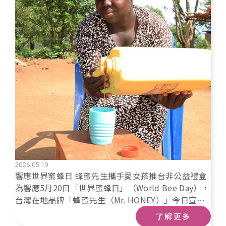
生棉
2026.05.19
響應世界蜜蜂日 蜂蜜先生攜手愛女孩推台非公益禮盒
為響應5月20日「世界蜜蜂日」（World Bee Day），
台灣在地品牌「蜂蜜先生（Mr. HONEY）」今日宣
布，與致力於非洲援助的「愛女孩國際關懷協會
了解更多
（Love Binti）」展開跨界公益合作。雙方共同推出