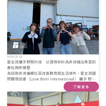
2026.02.02
愛女孩攜手野熊科技 以環保布料為非洲縫出希望的
書包與祈禱墊
為協助非洲偏鄉社區改善教育與生活條件，愛女孩國
際關懷協會（Love Binti International） 攜手 野熊
科技股份有限公司（WildBear Tech） 推出「2026 野
了解更多
熊非洲書包與祈禱墊製作計畫」。