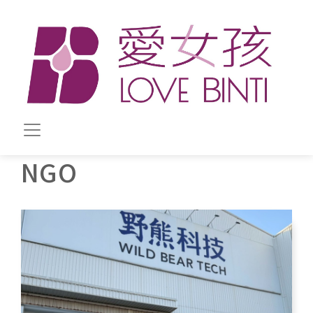
移至主內容
NGO