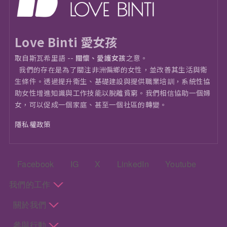
Love Binti 愛女孩
取自斯瓦希里語 --
關懷、愛護女孩
之意。
我們的存在是為了關注非洲偏鄉的女性，並改善其生活與衛
⽣條件。透過提升衛生、基礎建設與提供職業培訓，系統性協
助女性增進知識與工作技能以脫離貧窮。我們相信協助一個婦
女，可以促成一個家庭、甚至一個社區的轉變。
隱私權政策
頁尾：社群選單
Facebook
IG
X
LinkedIn
Youtube
頁尾：主選單
我們的工作
關於我們
參與行動