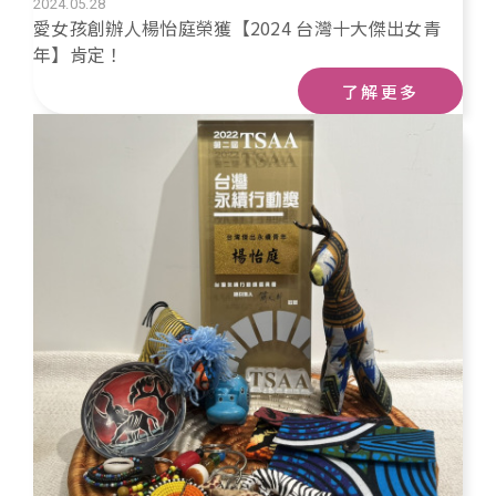
2024.05.28
愛女孩創辦人楊怡庭榮獲【2024 台灣十大傑出女青
年】肯定！
了解更多