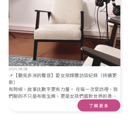
2025.08.08
📌【聽見非洲的聲音】愛女孩媒體訪談紀錄（持續更
新）
有時候，故事比數字更有力量。 在每一次受訪裡，我
們聊的不只是布衛生棉，更是女孩們面對世界的勇
氣。 這裡，收錄了愛女孩曾經被聽見的片刻，或溫
了解更多
柔、或直率，但都真誠。