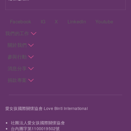
頁尾：社群選單
Facebook
IG
X
LinkedIn
Youtube
頁尾：主選單
我們的工作
關於我們
參與行動
消息分享
捐款專案
愛女孩國際關懷協會·Love Binti International
社團法人愛女孩國際關懷協會
台內團字第1100019502號