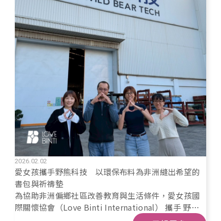
2026.02.02
愛女孩攜手野熊科技 以環保布料為非洲縫出希望的
書包與祈禱墊
為協助非洲偏鄉社區改善教育與生活條件，愛女孩國
際關懷協會（Love Binti International） 攜手 野熊
科技股份有限公司（WildBear Tech） 推出「2026 野