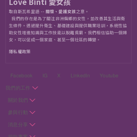
Love Binti 愛女孩
取自斯瓦希里語 --
關懷、愛護女孩
之意。
我們的存在是為了關注非洲偏鄉的女性，並改善其生活與衛
⽣條件。透過提升衛生、基礎建設與提供職業培訓，系統性協
助女性增進知識與工作技能以脫離貧窮。我們相信協助一個婦
女，可以促成一個家庭、甚至一個社區的轉變。
隱私權政策
頁尾：社群選單
Facebook
IG
X
LinkedIn
Youtube
頁尾：主選單
我們的工作
關於我們
參與行動
消息分享
捐款專案