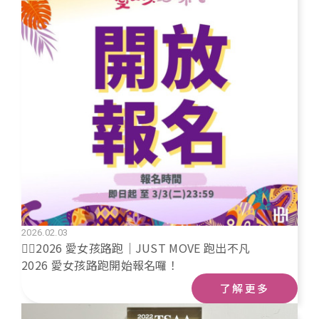
2026.02.03
🏃‍♀️2026 愛女孩路跑｜JUST MOVE 跑出不凡
2026 愛女孩路跑開始報名囉！
了解更多